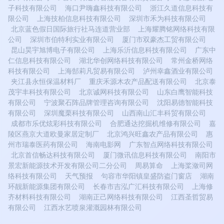
子科技有限公司
海口尹嗨鑫科技有限公司
浙江久道信息科技有
限公司
上海技柏信息科技有限公司
深圳市禾为科技有限公司
北京蓝色假日国际旅行社马连道营业部
上海耀腾铭网络科技有限
公司
深圳市伯特利实业有限公司
厦门市双豪杰工贸有限公司
昆山昊宇旭博电子有限公司
上海乐沂信息科技有限公司
广东中
仁信息科技有限公司
湖北华创网络科技有限公司
常州金桥网络
科技有限公司
上海郜莉凡贸易有限公司
泸州幸鑫酒业有限公司
夹江县永恒保温材料厂
重庆禾源木农产品配送有限公司
北京泰
茂宇丰科技有限公司
北京诚网科技有限公司
山东白鹰智能科技
有限公司
宁波聚石阵品牌管理咨询有限公司
沈阳易德智能科技
有限公司
深圳魔栗科技有限公司
山西南山汇丰科贸有限公司
成都市乐优炫彩科技有限公司
合肥通达挖掘机维修有限公司
嘉
陵区燕京大道欧曼家居定制厂
北京鸿兴旺鑫农产品有限公司
惠
州市瑞泰医药有限公司
海南电影网
广东智点网络科技有限公司
北京首信畅达科技有限公司
厦门微讯信息科技有限公司
南阳市
景宏新能源技术开发有限公司二分公司
周易算命
上海桨潋司网
络科技有限公司
天气预报
句容市华阳镇皇盛防盗门窗店
湖南
环靓新能源集团有限公司
长春市吉泓广汇科技有限公司
上海修
齐材料科技有限公司
湖南正己网络科技有限公司
江西圣哲贸易
有限公司
江西水艺喷泉灌溉园林有限公司