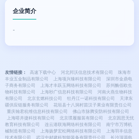
企业简介
-
友情链接：
高速下载中心
河北邦沃信息技术有限公司
珠海市
丰业五金制品有限公司
上海项兴臻科技有限公司
深圳市金鼎电
子商务有限公司
上海才丰跃玉网络科技有限公司
苏州酶佰欧生
物科技有限公司
上海秒广信息科技有限公司
河南火燕生物科技
有限公司
北京玄燃科技公司
牡丹江一诺科技有限公司
天津东
疆供应链服务有限公司
花垣县十八洞村苗汉子果业有限责任公司
重庆翰君杭维信息科技有限公司
佛山市脉腾安防科技有限公司
上海嗒卉捷科技有限公司
北京璞履服装有限公司
北京因思无忧
教育科技有限公司
连云港联海网络科技有限公司
南宁市万博机
械制造有限公司
上海扬梦宏松网络科技有限公司
上海羽丰信息
技术有限公司
武汉中材建科智能装备有限责任公司
长沙顶源电